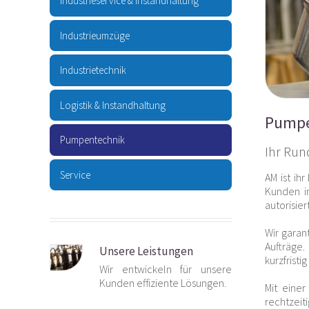
Industrieservice & Instandhaltung
Industrieumzüge
Industrietechnik
Logistik & Instandhaltung
Pumpe
Pumpentechnik
Ihr Ru
Service
AM ist ih
Kunden i
autorisie
Wir garan
Aufträge.
Unsere Leistungen
kurzfrist
Wir entwickeln für unsere
Kunden effiziente Lösungen.
Mit einer
rechtzei