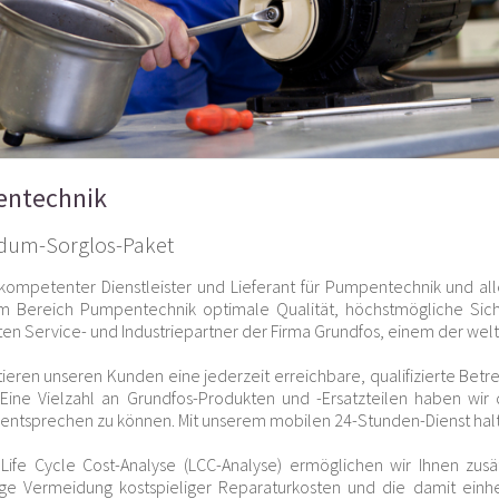
ntechnik
ndum-Sorglos-Paket
r kompetenter Dienstleister und Lieferant für Pumpentechnik und 
m Bereich Pumpentechnik optimale Qualität, höchstmögliche Siche
rten Service- und Industriepartner der Firma Grundfos, einem der we
tieren unseren Kunden eine jederzeit erreichbare, qualifizierte Bet
 Eine Vielzahl an Grundfos-Produkten und -Ersatzteilen haben wir
ig entsprechen zu können. Mit unserem mobilen 24-Stunden-Dienst halte
 Life Cycle Cost-Analyse (LCC-Analyse) ermöglichen wir Ihnen zusä
tige Vermeidung kostspieliger Reparaturkosten und die damit ei