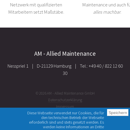
Netzwerk mit qualifizierten
Maintenance und auch f
Mitarbeitern setzt Maßstäbe.
alles machbar
.
AM - Allied Maintenance
Nesspriel 1
|
D-21129 Hamburg
|
Tel.: +49 40 / 822 12 60
30
© 2026 AM - Allied Maintenance GmbH
Datenschutzerklärung
Impressum
Diese Webseite verwendet nur Cookies, die für
Speichern
Kontakt
den technischen Betrieb der Webseite
erforderlich sind und stets gesetzt werden. Es
werden keine Informationen an Dritte